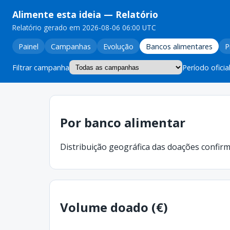
Alimente esta ideia
— Relatório
Relatório gerado em 2026-08-06 06:00 UTC
Painel
Campanhas
Evolução
Bancos alimentares
P
Filtrar campanha
Período oficia
Por banco alimentar
Distribuição geográfica das doações confir
Volume doado (€)