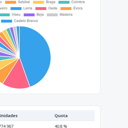
Unidades
Quota
774 967
40.8 %