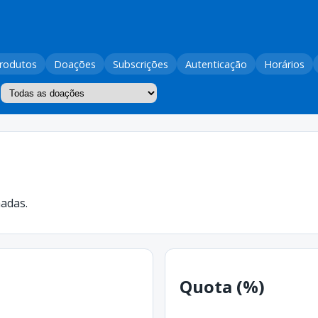
rodutos
Doações
Subscrições
Autenticação
Horários
l
madas.
Quota (%)